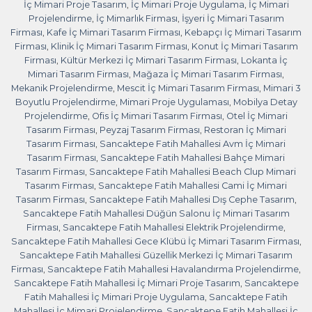
İç Mimari Proje Tasarım
,
İç Mimari Proje Uygulama
,
İç Mimari
Projelendirme
,
İç Mimarlık Firması
,
İşyeri İç Mimari Tasarım
Firması
,
Kafe İç Mimari Tasarım Firması
,
Kebapçı İç Mimari Tasarım
Firması
,
Klinik İç Mimari Tasarım Firması
,
Konut İç Mimari Tasarım
Firması
,
Kültür Merkezi İç Mimari Tasarım Firması
,
Lokanta İç
Mimari Tasarım Firması
,
Mağaza İç Mimari Tasarım Firması
,
Mekanik Projelendirme
,
Mescit İç Mimari Tasarım Firması
,
Mimari 3
Boyutlu Projelendirme
,
Mimari Proje Uygulaması
,
Mobilya Detay
Projelendirme
,
Ofis İç Mimari Tasarım Firması
,
Otel İç Mimari
Tasarım Firması
,
Peyzaj Tasarım Firması
,
Restoran İç Mimari
Tasarım Firması
,
Sancaktepe Fatih Mahallesi Avm İç Mimari
Tasarım Firması
,
Sancaktepe Fatih Mahallesi Bahçe Mimari
Tasarım Firması
,
Sancaktepe Fatih Mahallesi Beach Clup Mimari
Tasarım Firması
,
Sancaktepe Fatih Mahallesi Cami İç Mimari
Tasarım Firması
,
Sancaktepe Fatih Mahallesi Dış Cephe Tasarım
,
Sancaktepe Fatih Mahallesi Düğün Salonu İç Mimari Tasarım
Firması
,
Sancaktepe Fatih Mahallesi Elektrik Projelendirme
,
Sancaktepe Fatih Mahallesi Gece Klübü İç Mimari Tasarım Firması
,
Sancaktepe Fatih Mahallesi Güzellik Merkezi İç Mimari Tasarım
Firması
,
Sancaktepe Fatih Mahallesi Havalandırma Projelendirme
,
Sancaktepe Fatih Mahallesi İç Mimari Proje Tasarım
,
Sancaktepe
Fatih Mahallesi İç Mimari Proje Uygulama
,
Sancaktepe Fatih
Mahallesi İç Mimari Projelendirme
,
Sancaktepe Fatih Mahallesi İç