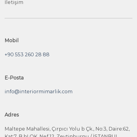
İletişim
Mobil
+90 553 260 28 88
E-Posta
info@interiormimarlik.com
Adres
Maltepe Mahallesi, Çırpıcı Yolu b Çk., No:3, Daire:62,
Kat:7, B bLOK, Nef 12, Zeytinburnu / İSTANBUL