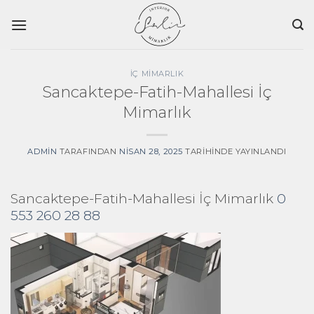
İçeriğe
atla
İÇ MIMARLIK
Sancaktepe-Fatih-Mahallesi İç
Mimarlık
ADMIN
TARAFINDAN
NISAN 28, 2025
TARIHINDE YAYINLANDI
Sancaktepe-Fatih-Mahallesi İç Mimarlık
0
553 260 28 88