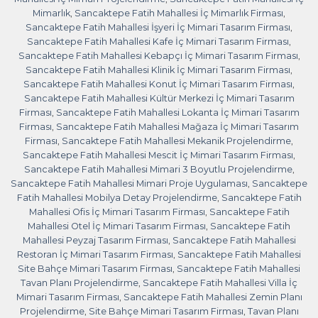
Mimarlık
,
Sancaktepe Fatih Mahallesi İç Mimarlık Firması
,
Sancaktepe Fatih Mahallesi İşyeri İç Mimari Tasarım Firması
,
Sancaktepe Fatih Mahallesi Kafe İç Mimari Tasarım Firması
,
Sancaktepe Fatih Mahallesi Kebapçı İç Mimari Tasarım Firması
,
Sancaktepe Fatih Mahallesi Klinik İç Mimari Tasarım Firması
,
Sancaktepe Fatih Mahallesi Konut İç Mimari Tasarım Firması
,
Sancaktepe Fatih Mahallesi Kültür Merkezi İç Mimari Tasarım
Firması
,
Sancaktepe Fatih Mahallesi Lokanta İç Mimari Tasarım
Firması
,
Sancaktepe Fatih Mahallesi Mağaza İç Mimari Tasarım
Firması
,
Sancaktepe Fatih Mahallesi Mekanik Projelendirme
,
Sancaktepe Fatih Mahallesi Mescit İç Mimari Tasarım Firması
,
Sancaktepe Fatih Mahallesi Mimari 3 Boyutlu Projelendirme
,
Sancaktepe Fatih Mahallesi Mimari Proje Uygulaması
,
Sancaktepe
Fatih Mahallesi Mobilya Detay Projelendirme
,
Sancaktepe Fatih
Mahallesi Ofis İç Mimari Tasarım Firması
,
Sancaktepe Fatih
Mahallesi Otel İç Mimari Tasarım Firması
,
Sancaktepe Fatih
Mahallesi Peyzaj Tasarım Firması
,
Sancaktepe Fatih Mahallesi
Restoran İç Mimari Tasarım Firması
,
Sancaktepe Fatih Mahallesi
Site Bahçe Mimari Tasarım Firması
,
Sancaktepe Fatih Mahallesi
Tavan Planı Projelendirme
,
Sancaktepe Fatih Mahallesi Villa İç
Mimari Tasarım Firması
,
Sancaktepe Fatih Mahallesi Zemin Planı
Projelendirme
,
Site Bahçe Mimari Tasarım Firması
,
Tavan Planı