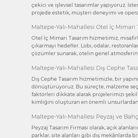
çekici ve işlevsel tasarımlar yapıyoruz. İste
projede estetik, müşteri deneyimi ve ope
Maltepe-Yali-Mahallesi Otel İç Mimari
Otel İç Mimari Tasarım hizmetimiz, misafi
çıkarmayı hedefler. Lobi, odalar, restoranlar
çözümler sunarak, otelin genel atmosferini
Maltepe-Yali-Mahallesi Dış Cephe Tas
Dış Cephe Tasarım hizmetimizle, bir yapını
dönüştürüyoruz. Bu süreçte, malzeme seçim
faktörleri dikkate alarak projelerimizi şeki
kimliğini oluşturan en önemli unsurlardan 
Maltepe-Yali-Mahallesi Peyzaj ve Bah
Peyzaj Tasarım Firması olarak, açık alanlar
parklar, site alanları gibi dış mekânlarda b