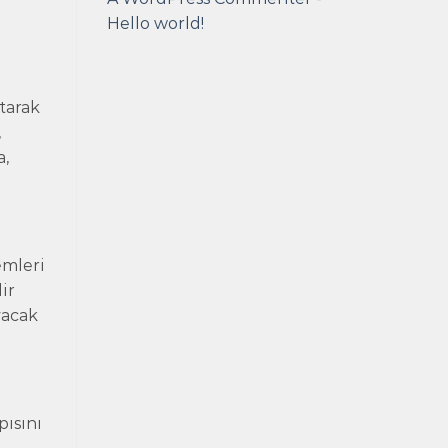
Hello world!
tarak
,
a,
emleri
ir
yacak
pısını