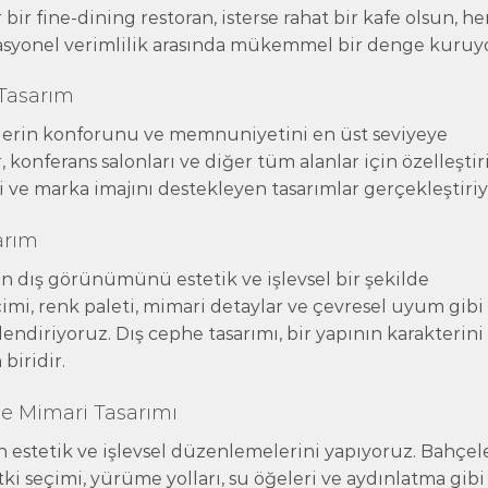
r bir fine-dining restoran, isterse rahat bir kafe olsun, he
rasyonel verimlilik arasında mükemmel bir denge kuruy
 Tasarım
rlerin konforunu ve memnuniyetini en üst seviyeye
, konferans salonları ve diğer tüm alanlar için özelleştir
 ve marka imajını destekleyen tasarımlar gerçekleştiri
arım
n dış görünümünü estetik ve işlevsel bir şekilde
i, renk paleti, mimari detaylar ve çevresel uyum gibi
llendiriyoruz. Dış cephe tasarımı, bir yapının karakterini
biridir.
çe Mimari Tasarımı
ın estetik ve işlevsel düzenlemelerini yapıyoruz. Bahçele
itki seçimi, yürüme yolları, su öğeleri ve aydınlatma gibi