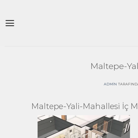
İçeriğe
atla
Maltepe-Yal
ADMIN
TARAFIND
Maltepe-Yali-Mahallesi İç 