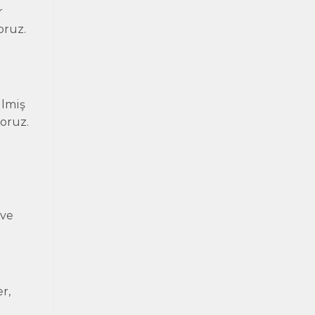
r
oruz.
ilmiş
yoruz.
 ve
r,