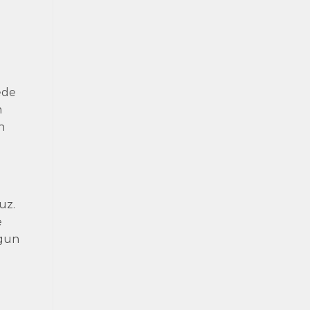
ede
m
n
uz.
e
ygun