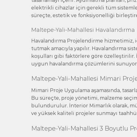
tasarlamayı içerir. Aydınlatma planları, pri
elektrikli cihazlar için gerekli tüm sistem
süreçte, estetik ve fonksiyonelliği birleşt
Maltepe-Yali-Mahallesi Havalandırma
Havalandırma Projelendirme hizmetimiz, iç
tutmak amacıyla yapılır. Havalandırma sist
koşulları gibi faktörlere göre özelleştirilir.
uygun havalandırma çözümlerini sunuyor
Maltepe-Yali-Mahallesi Mimari Pro
Mimari Proje Uygulama aşamasında, tasarla
Bu süreçte, proje yönetimi, malzeme seçimi
bulundurulur. İnterior Mimarlık olarak, m
ve yüksek kaliteli projeler sunmayı taahhü
Maltepe-Yali-Mahallesi 3 Boyutlu P