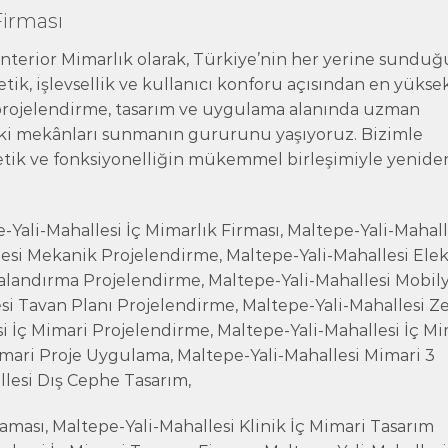
Firması
 İnterior Mimarlık olarak, Türkiye’nin her yerine sund
tik, işlevsellik ve kullanıcı konforu açısından en yükse
 projelendirme, tasarım ve uygulama alanında uzman
ki mekânları sunmanın gururunu yaşıyoruz. Bizimle
stetik ve fonksiyonelliğin mükemmel birleşimiyle yenide
-Yali-Mahallesi İç Mimarlık Firması, Maltepe-Yali-Mahall
esi Mekanik Projelendirme, Maltepe-Yali-Mahallesi Elek
alandırma Projelendirme, Maltepe-Yali-Mahallesi Mobil
si Tavan Planı Projelendirme, Maltepe-Yali-Mahallesi 
i İç Mimari Projelendirme, Maltepe-Yali-Mahallesi İç Mi
imari Proje Uygulama, Maltepe-Yali-Mahallesi Mimari 3
lesi Dış Cephe Tasarım,
ması, Maltepe-Yali-Mahallesi Klinik İç Mimari Tasarım