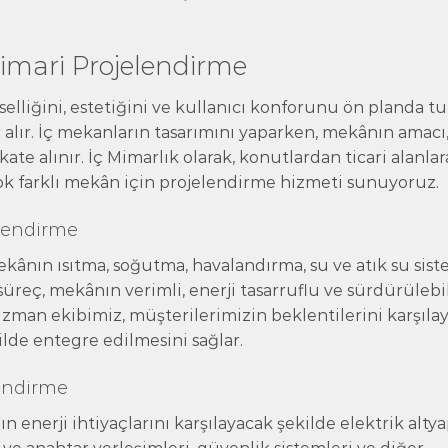
Mimari Projelendirme
elliğini, estetiğini ve kullanıcı konforunu ön planda tu
 alır. İç mekanların tasarımını yaparken, mekânın amacı
kate alınır. İç Mimarlık olarak, konutlardan ticari alanlar
ok farklı mekân için projelendirme hizmeti sunuyoruz.
elendirme
ânın ısıtma, soğutma, havalandırma, su ve atık su sist
süreç, mekânın verimli, enerji tasarruflu ve sürdürülebil
Uzman ekibimiz, müşterilerimizin beklentilerini karşıla
lde entegre edilmesini sağlar.
lendirme
enerji ihtiyaçlarını karşılayacak şekilde elektrik altya