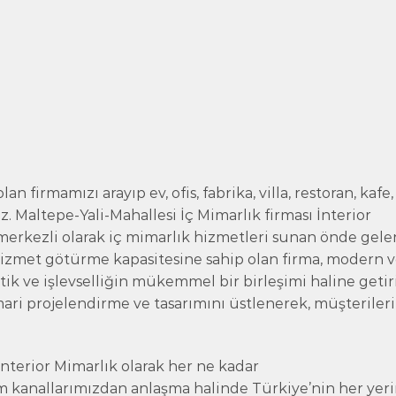
lan firmamızı arayıp ev, ofis, fabrika, villa, restoran, kafe,
iz. Maltepe-Yali-Mahallesi İç Mimarlık firması İnterior
merkezli olarak iç mimarlık hizmetleri sunan önde gele
 hizmet götürme kapasitesine sahip olan firma, modern 
etik ve işlevselliğin mükemmel bir birleşimi haline getir
ri projelendirme ve tasarımını üstlenerek, müşteriler
İnterior Mimarlık olarak her ne kadar
şim kanallarımızdan anlaşma halinde Türkiye’nin her yeri