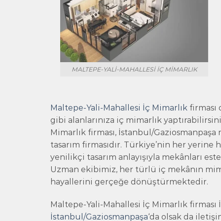
MALTEPE-YALI-MAHALLESI İÇ MIMARLIK
Maltepe-Yali-Mahallesi İç Mimarlık
firması o
gibi alanlarınıza iç mimarlık yaptırabilirsin
Mimarlık firması, İstanbul/Gaziosmanpaşa 
tasarım firmasıdır. Türkiye’nin her yerine
yenilikçi tasarım anlayışıyla mekânları est
Uzman ekibimiz, her türlü iç mekânın mima
hayallerini gerçeğe dönüştürmektedir.
Maltepe-Yali-Mahallesi İç Mimarlık firması 
İstanbul/Gaziosmanpaşa
‘da olsak da ileti