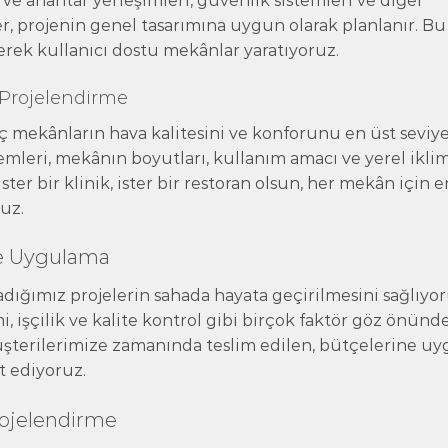
z ve anahtar yerleşimleri, güvenlik sistemleri ve diğer
ler, projenin genel tasarımına uygun olarak planlanır. Bu
irerek kullanıcı dostu mekânlar yaratıyoruz.
 Projelendirme
 mekânların hava kalitesini ve konforunu en üst seviy
emleri, mekânın boyutları, kullanım amacı ve yerel ikli
 İster bir klinik, ister bir restoran olsun, her mekân için e
uz.
je Uygulama
dığımız projelerin sahada hayata geçirilmesini sağlıyor
, işçilik ve kalite kontrol gibi birçok faktör göz önünd
üşterilerimize zamanında teslim edilen, bütçelerine u
t ediyoruz.
rojelendirme