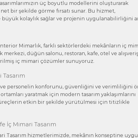
asarımlarımızın üç boyutlu modellerini oluşturarak
net bir şekilde görme fırsatı sunar. Bu hizmet,
üyük kolaylık sağlar ve projenin uygulanabilirliğini art
İnterior Mimarlık, farklı sektörlerdeki mekânların iç mi
k merkezi, düğün salonu, restoran, kafe, otel ve alışveri
tirilmiş iç mimari çözümler sunuyoruz.
ri Tasarım
 ve personelin konforunu, güvenliğini ve verimliliğini ö
ik ortamları yaratmak için modern tasarım yaklaşımlarını
üreçlerin etkin bir şekilde yürütülmesi için titizlikle
fe İç Mimari Tasarım
mari Tasarım hizmetlerimizde, mekânın konseptine uygu