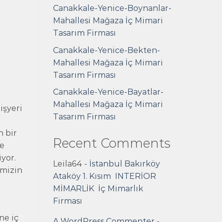
Canakkale-Yenice-Boynanlar-
Mahallesi Mağaza İç Mimari
Tasarım Firması
Canakkale-Yenice-Bekten-
Mahallesi Mağaza İç Mimari
Tasarım Firması
Canakkale-Yenice-Bayatlar-
Mahallesi Mağaza İç Mimari
 işyeri
Tasarım Firması
n bir
Recent Comments
ve
iyor.
Leila64
-
İstanbul Bakırköy
imizin
Ataköy 1. Kısım INTERİOR
MİMARLİK İç Mimarlık
Firması
ne iç
A WordPress Commenter
-