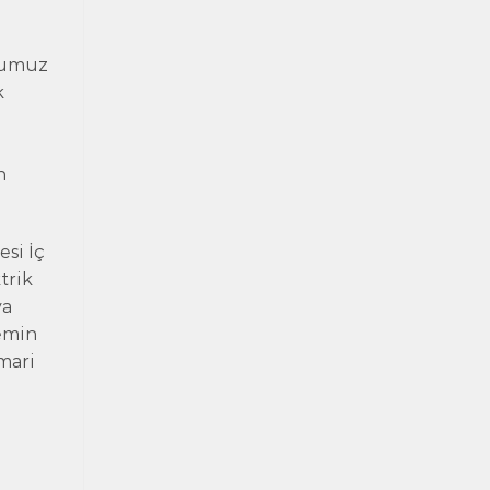
uğumuz
k
n
esi İç
trik
ya
Zemin
mari