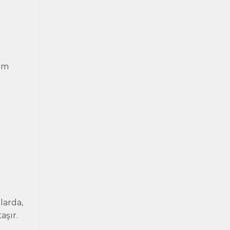
rım
larda,
aşır.