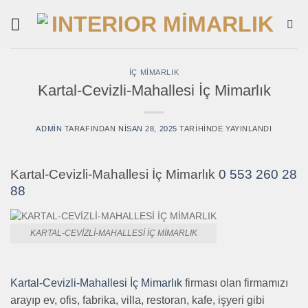
İçeriğe
atla
İÇ MIMARLIK
Kartal-Cevizli-Mahallesi İç Mimarlık
ADMIN
TARAFINDAN
NISAN 28, 2025
TARIHINDE YAYINLANDI
Kartal-Cevizli-Mahallesi İç Mimarlık
0 553 260 28
88
KARTAL-CEVIZLI-MAHALLESI İÇ MIMARLIK
Kartal-Cevizli-Mahallesi İç Mimarlık
firması olan firmamızı
arayıp ev, ofis, fabrika, villa, restoran, kafe, işyeri gibi