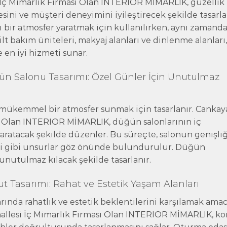
 İç Mimarlık Firması Olan INTERIOR MİMARLIK, güzellik
sini ve müşteri deneyimini iyileştirecek şekilde tasarla
ı bir atmosfer yaratmak için kullanılırken, aynı zamand
 cilt bakım üniteleri, makyaj alanları ve dinlenme alanları
e en iyi hizmeti sunar.
 Salonu Tasarımı: Özel Günler İçin Unutulmaz
e mükemmel bir atmosfer sunmak için tasarlanır. Cankay
ı Olan INTERIOR MİMARLIK, düğün salonlarının iç
aratacak şekilde düzenler. Bu süreçte, salonun genişliğ
ni gibi unsurlar göz önünde bulundurulur. Düğün
 unutulmaz kılacak şekilde tasarlanır.
Tasarımı: Rahat ve Estetik Yaşam Alanları
rında rahatlık ve estetik beklentilerini karşılamak amac
hallesi İç Mimarlık Firması Olan INTERIOR MİMARLIK, k