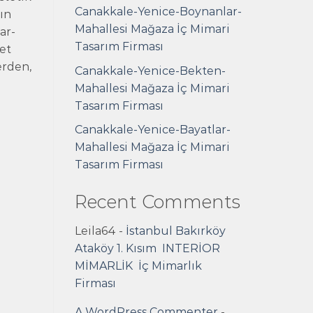
Canakkale-Yenice-Boynanlar-
nın
Mahallesi Mağaza İç Mimari
ar-
Tasarım Firması
et
erden,
Canakkale-Yenice-Bekten-
Mahallesi Mağaza İç Mimari
Tasarım Firması
Canakkale-Yenice-Bayatlar-
Mahallesi Mağaza İç Mimari
Tasarım Firması
Recent Comments
Leila64
-
İstanbul Bakırköy
Ataköy 1. Kısım INTERİOR
MİMARLİK İç Mimarlık
Firması
A WordPress Commenter
-