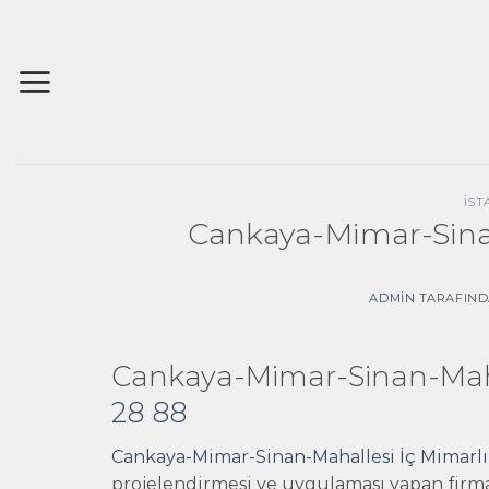
İçeriğe
atla
İST
Cankaya-Mimar-Sinan
ADMIN
TARAFIN
Cankaya-Mimar-Sinan-Mahal
28 88
Cankaya-Mimar-Sinan-Mahallesi İç Mimarlı
projelendirmesi ve uygulaması yapan firmam