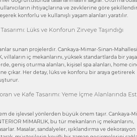
cihler doğrultusunda tasarlanmasını sağlar. Oturma odası
llanıcıların ihtiyaçlarına ve zevklerine göre şekillendiri
leşerek konforlu ve kullanışlı yaşam alanları yaratılır.
Tasarımı: Lüks ve Konforun Zirveye Taşındığı
 alanlar sunan projelerdir. Cankaya-Mimar-Sinan-Mahallesi
villaların iç mekanlarını, yüksek standartlarda bir yaş
erde, geniş oturma alanları, kişisel spa alanları, home c
öne çıkar. Her detay, lüks ve konforu bir araya getirerek
uşturur.
ran ve Kafe Tasarımı: Yeme İçme Alanlarında Est
 hem de işlevsel yönlerden büyük önem taşır. Cankaya-M
INTERIOR MİMARLIK, bu tür mekanların iç mekanlarını,
sarlar. Masalar, sandalyeler, ışıklandırma ve dekorasyon
arak, müşterilerin keyifli bir zaman geçirmelerini sağla