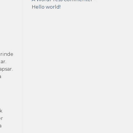
Hello world!
erinde
ar.
apsar.
a
k
er
a