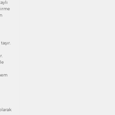
aylı
dirme
ın
taşır.
r.
le
 hem
olarak