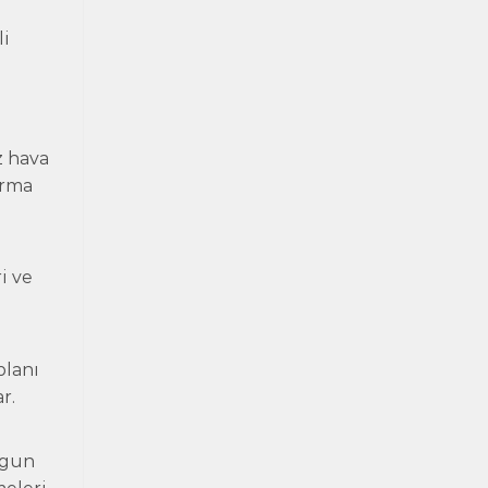
li
z hava
ırma
i ve
planı
r.
ygun