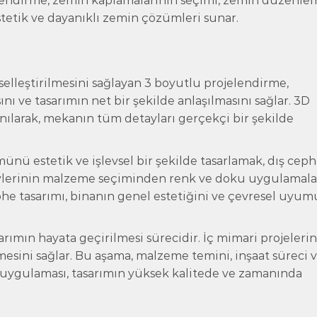
jelendirme, zemin kaplamalarının seçimi, zemin düzenle
 Estetik ve dayanıklı zemin çözümleri sunar.
selleştirilmesini sağlayan 3 boyutlu projelendirme,
nı ve tasarımın net bir şekilde anlaşılmasını sağlar. 3D
nılarak, mekanın tüm detayları gerçekçi bir şekilde
nü estetik ve işlevsel bir şekilde tasarlamak, dış cep
zeylerinin malzeme seçiminden renk ve doku uygulamala
ephe tasarımı, binanın genel estetiğini ve çevresel uyu
rımın hayata geçirilmesi sürecidir. İç mimari projelerin
sini sağlar. Bu aşama, malzeme temini, inşaat süreci v
e uygulaması, tasarımın yüksek kalitede ve zamanında