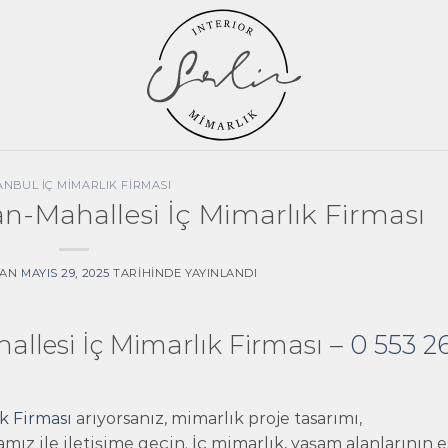
ANBUL İÇ MIMARLIK FIRMASI
-Mahallesi İç Mimarlık Firması
DAN
MAYIS 29, 2025
TARIHINDE YAYINLANDI
lesi İç Mimarlık Firması –
0 553 2
k Firması
arıyorsanız, mimarlık proje tasarımı,
ız ile iletişime geçin. İç mimarlık, yaşam alanlarının e