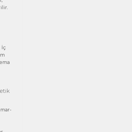
,
lir.
 İç
am
inema
etik
imar-
r.