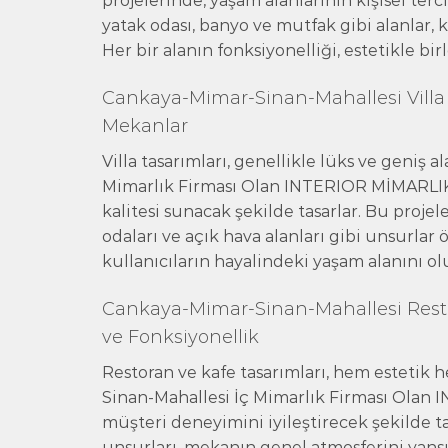
projelerinde, yaşam alanlarının kişisel ter
yatak odası, banyo ve mutfak gibi alanlar, ku
Her bir alanın fonksiyonelliği, estetikle bir
Cankaya-Mimar-Sinan-Mahallesi Villa 
Mekanlar
Villa tasarımları, genellikle lüks ve geniş
Mimarlık Firması Olan INTERIOR MİMARLIK, 
kalitesi sunacak şekilde tasarlar. Bu projel
odaları ve açık hava alanları gibi unsurlar 
kullanıcıların hayalindeki yaşam alanını ol
Cankaya-Mimar-Sinan-Mahallesi Resto
ve Fonksiyonellik
Restoran ve kafe tasarımları, hem estetik
Sinan-Mahallesi İç Mimarlık Firması Olan 
müşteri deneyimini iyileştirecek şekilde ta
unsurları, mekanın genel atmosferini yansıt