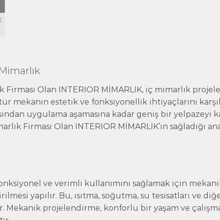
K
Mimarlık
k Firması Olan INTERIOR MİMARLIK, iç mimarlık projel
ür mekanın estetik ve fonksiyonellik ihtiyaçlarını karşıl
ından uygulama aşamasına kadar geniş bir yelpazeyi k
marlık Firması Olan INTERIOR MİMARLIK’ın sağladığı an
onksiyonel ve verimli kullanımını sağlamak için mekani
rilmesi yapılır. Bu, ısıtma, soğutma, su tesisatları ve diğ
r. Mekanik projelendirme, konforlu bir yaşam ve çalışm