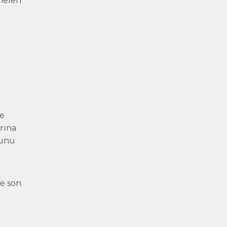
meleri
he
rına
munu
e son