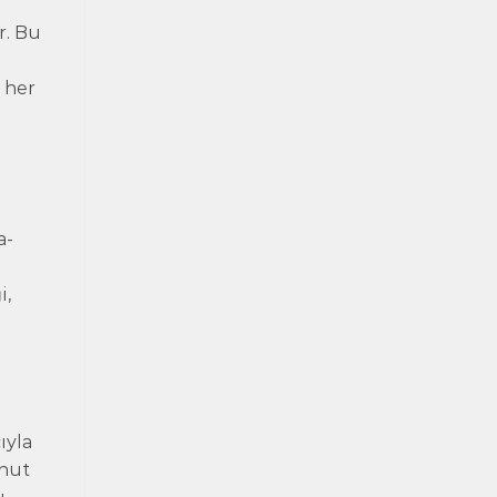
r. Bu
a
, her
a-
i,
ıyla
onut