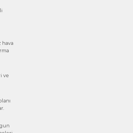
li
z hava
ırma
i ve
planı
r.
ygun