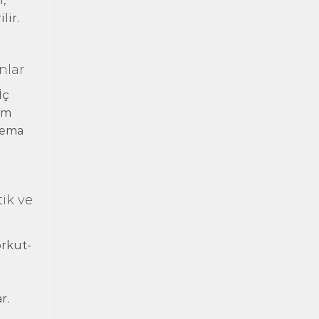
,
lir.
nlar
İç
am
inema
ik ve
orkut-
r.