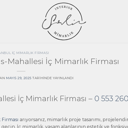
ANBUL İÇ MIMARLIK FIRMASI
-Mahallesi İç Mimarlık Firması
DAN
MAYIS 29, 2025
TARIHINDE YAYINLANDI
esi İç Mimarlık Firması –
0 553 260
 Firması
arıyorsanız, mimarlık proje tasarımı, projelend
geçin. İç mimarlık, yaşam alanlarının estetik ve fonksi