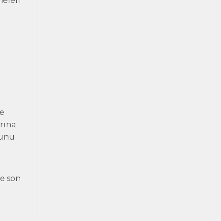
meleri
he
rına
munu
e son