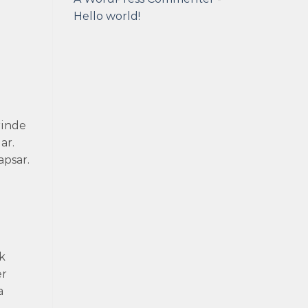
Hello world!
rinde
ar.
apsar.
k
er
a