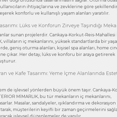
cihler doğrultusunda tasarlanmasını sağlar. Oturma odası
llanıcıların ihtiyaçlarına ve zevklerine göre şekillendiri
leşerek konforlu ve kullanışlı yaşam alanları yaratılır.
asarımı: Lüks ve Konforun Zirveye Taşındığı Meka
alanlar sunan projelerdir. Cankaya-Korkut-Reis-Mahallesi 
villaların iç mekanlarını, yüksek standartlarda bir yaş
erde, geniş oturma alanları, kişisel spa alanları, home c
öne çıkar. Her detay, lüks ve konforu bir araya getirerek
uşturur.
an ve Kafe Tasarımı: Yeme İçme Alanlarında Estet
 hem de işlevsel yönlerden büyük önem taşır. Cankaya-K
NTERIOR MİMARLIK, bu tür mekanların iç mekanlarını,
sarlar. Masalar, sandalyeler, ışıklandırma ve dekorasyon
arak, müşterilerin keyifli bir zaman geçirmelerini sağla
ıracak işlevsel düzenlemeler de yapılır.