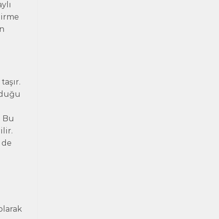
ylı
dirme
ın
taşır.
nduğu
ç
. Bu
lir.
 de
olarak