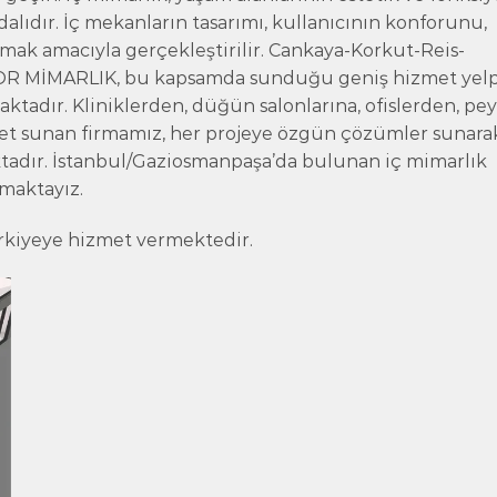
dalıdır. İç mekanların tasarımı, kullanıcının konforunu,
ırmak amacıyla gerçekleştirilir. Cankaya-Korkut-Reis-
RIOR MİMARLIK, bu kapsamda sunduğu geniş hizmet yelp
amaktadır. Kliniklerden, düğün salonlarına, ofislerden, pey
met sunan firmamız, her projeye özgün çözümler sunara
adır. İstanbul/Gaziosmanpaşa’da bulunan iç mimarlık
amaktayız.
rkiyeye hizmet vermektedir.