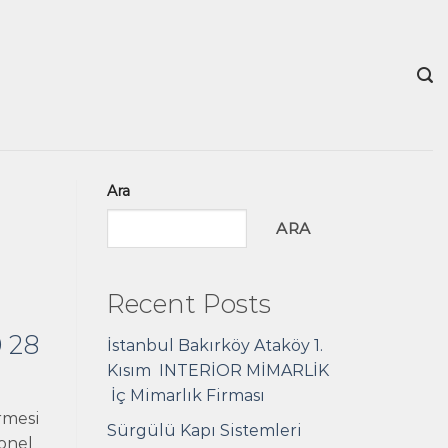
Ara
ARA
Recent Posts
 28
İstanbul Bakırköy Ataköy 1.
Kısım INTERİOR MİMARLİK
İç Mimarlık Firması
irmesi
Sürgülü Kapı Sistemleri
yonel