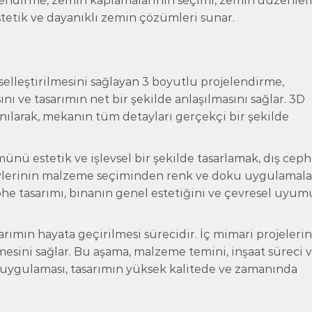
jelendirme, zemin kaplamalarının seçimi, zemin düzenle
 Estetik ve dayanıklı zemin çözümleri sunar.
selleştirilmesini sağlayan 3 boyutlu projelendirme,
nı ve tasarımın net bir şekilde anlaşılmasını sağlar. 3D
nılarak, mekanın tüm detayları gerçekçi bir şekilde
nü estetik ve işlevsel bir şekilde tasarlamak, dış cep
zeylerinin malzeme seçiminden renk ve doku uygulamala
ephe tasarımı, binanın genel estetiğini ve çevresel uyu
rımın hayata geçirilmesi sürecidir. İç mimari projelerin
sini sağlar. Bu aşama, malzeme temini, inşaat süreci v
e uygulaması, tasarımın yüksek kalitede ve zamanında