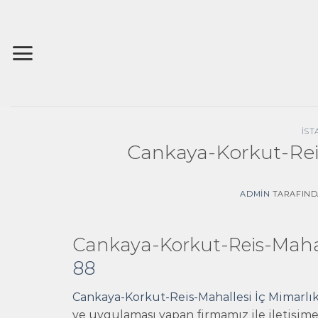
İçeriğe
atla
İST
Cankaya-Korkut-Reis
ADMIN
TARAFIN
Cankaya-Korkut-Reis-Mahall
88
Cankaya-Korkut-Reis-Mahallesi İç Mimarlık
ve uygulaması yapan firmamız ile iletişime 