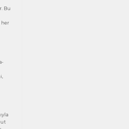
r. Bu
a
, her
a-
i,
ıyla
nut