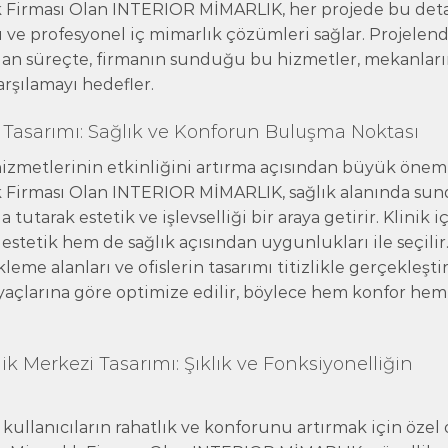
k Firması Olan INTERIOR MİMARLIK, her projede bu deta
ı ve profesyonel iç mimarlık çözümleri sağlar. Projelen
an süreçte, firmanın sunduğu bu hizmetler, mekanlar
arşılamayı hedefler.
 Tasarımı: Sağlık ve Konforun Buluşma Noktası
hizmetlerinin etkinliğini artırma açısından büyük önem 
k Firması Olan INTERIOR MİMARLIK, sağlık alanında su
tutarak estetik ve işlevselliği bir araya getirir. Klinik i
tetik hem de sağlık açısından uygunlukları ile seçilir
me alanları ve ofislerin tasarımı titizlikle gerçekleştiri
tiyaçlarına göre optimize edilir, böylece hem konfor hem
k Merkezi Tasarımı: Şıklık ve Fonksiyonelliğin
kullanıcıların rahatlık ve konforunu artırmak için özel 