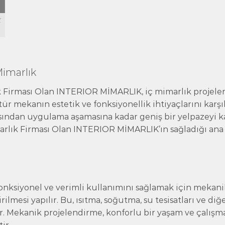
K
Mimarlık
k Firması Olan INTERIOR MİMARLIK, iç mimarlık projele
ür mekanın estetik ve fonksiyonellik ihtiyaçlarını karşıl
ından uygulama aşamasına kadar geniş bir yelpazeyi k
arlık Firması Olan INTERIOR MİMARLIK’ın sağladığı ana
onksiyonel ve verimli kullanımını sağlamak için mekani
rilmesi yapılır. Bu, ısıtma, soğutma, su tesisatları ve diğ
r. Mekanik projelendirme, konforlu bir yaşam ve çalışm