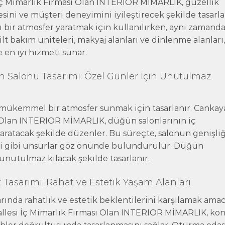
İç Mimarlık Firması Olan INTERIOR MİMARLIK, güzellik
sini ve müşteri deneyimini iyileştirecek şekilde tasarla
ı bir atmosfer yaratmak için kullanılırken, aynı zamand
 cilt bakım üniteleri, makyaj alanları ve dinlenme alanları
e en iyi hizmeti sunar.
 Salonu Tasarımı: Özel Günler İçin Unutulmaz
e mükemmel bir atmosfer sunmak için tasarlanır. Cankay
ı Olan INTERIOR MİMARLIK, düğün salonlarının iç
aratacak şekilde düzenler. Bu süreçte, salonun genişliğ
ni gibi unsurlar göz önünde bulundurulur. Düğün
 unutulmaz kılacak şekilde tasarlanır.
Tasarımı: Rahat ve Estetik Yaşam Alanları
rında rahatlık ve estetik beklentilerini karşılamak amac
allesi İç Mimarlık Firması Olan INTERIOR MİMARLIK, ko