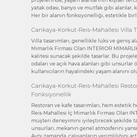
projelerinde, yaşam alanlarının kişisel ter
yatak odası, banyo ve mutfak gibi alanlar, ku
Her bir alanın fonksiyonelliği, estetikle bir
Cankaya-Korkut-Reis-Mahallesi Villa T
Villa tasarımları, genellikle lüks ve geniş 
Mimarlık Firması Olan INTERIOR MİMARLIK, 
kalitesi sunacak şekilde tasarlar. Bu projel
odaları ve açık hava alanları gibi unsurlar 
kullanıcıların hayalindeki yaşam alanını ol
Cankaya-Korkut-Reis-Mahallesi Restor
Fonksiyonellik
Restoran ve kafe tasarımları, hem estetik
Reis-Mahallesi İç Mimarlık Firması Olan I
müşteri deneyimini iyileştirecek şekilde ta
unsurları, mekanın genel atmosferini yansıt
Aynı zamanda, çalışanların verimliliğini art