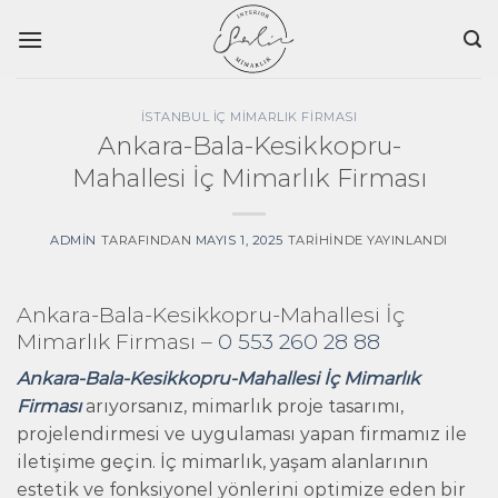
İçeriğe
atla
İSTANBUL İÇ MIMARLIK FIRMASI
Ankara-Bala-Kesikkopru-
Mahallesi İç Mimarlık Firması
ADMIN
TARAFINDAN
MAYIS 1, 2025
TARIHINDE YAYINLANDI
Ankara-Bala-Kesikkopru-Mahallesi İç
Mimarlık Firması –
0 553 260 28 88
Ankara-Bala-Kesikkopru-Mahallesi İç Mimarlık
Firması
arıyorsanız, mimarlık proje tasarımı,
projelendirmesi ve uygulaması yapan firmamız ile
iletişime geçin. İç mimarlık, yaşam alanlarının
estetik ve fonksiyonel yönlerini optimize eden bir